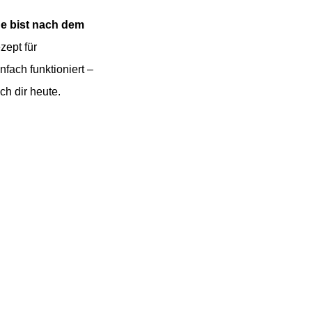
he bist nach dem
zept für
fach funktioniert –
h dir heute.