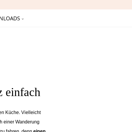
NLOADS
z einfach
n Küche. Vielleicht
ach einer Wanderung
 zu fahren, denn
einen