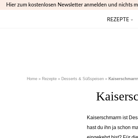
Hier zum kostenlosen Newsletter anmelden und nichts m
REZEPTE
Home
»
Rezepte
»
Desserts & Süßspeisen
»
Kaiserschmarrn
Kaisersc
Kaiserschmarrn ist Des
hast du ihn ja schon m
eingekehrt bist? Für di