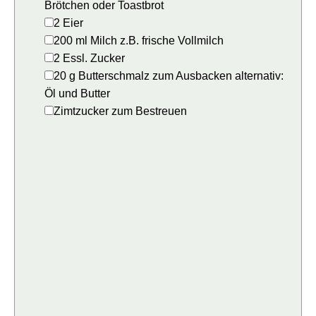
Brötchen oder Toastbrot
▢
2
Eier
▢
200
ml
Milch
z.B. frische Vollmilch
▢
2
Essl.
Zucker
▢
20
g
Butterschmalz zum Ausbacken
alternativ:
Öl und Butter
▢
Zimtzucker zum Bestreuen