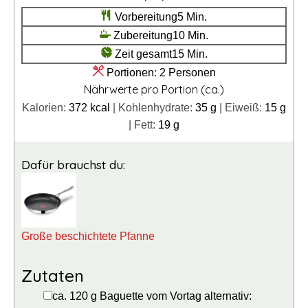
Minuten
Vorbereitung
5
Min.
Minuten
Zubereitung
10
Min.
Minuten
Zeit gesamt
15
Min.
Portionen:
2
Personen
Nährwerte pro Portion (ca.)
Kalorien:
372
kcal
|
Kohlenhydrate:
35
g
|
Eiweiß:
15
g
|
Fett:
19
g
Dafür brauchst du:
Große beschichtete Pfanne
Zutaten
▢
ca. 120
g
Baguette vom Vortag
alternativ: