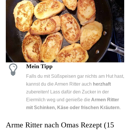
Mein Tipp
Falls du mit Süßspeisen gar nichts am Hut hast,
kannst du die Armen Ritter auch
herzhaft
zubereiten! Lass dafür den Zucker in der
Eiermilch weg und genieße die
Armen Ritter
mit Schinken, Käse oder frischen Kräutern
.
Arme Ritter nach Omas Rezept (15