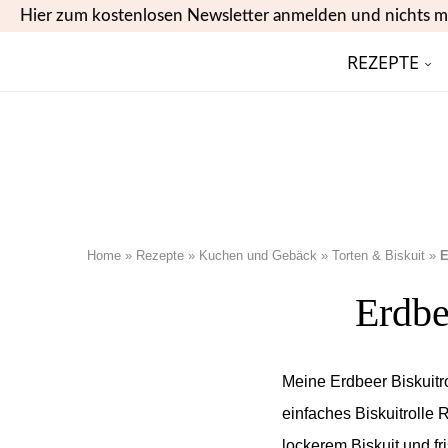
Hier zum kostenlosen Newsletter anmelden und nichts m
REZEPTE
Home
»
Rezepte
»
Kuchen und Gebäck
»
Torten & Biskuit
»
E
Erdbe
Meine Erdbeer Biskuitro
einfaches Biskuitrolle R
lockerem Biskuit und f