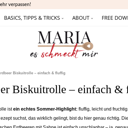
ehr verpassen!
BASICS, TIPPS & TRICKS
ABOUT
FREE DOW
rdbeer Biskuitrolle – einfach & fluffig
er Biskuitrolle – einfach & f
lle ist
ein echtes Sommer-Highlight:
fluffig, leicht und frucht
ezept suchst, das wirklich gelingt, bist du hier genau richtig. 
rischen Erdbeeren mit Sahne ist einfach unschlagbar – ja, gena