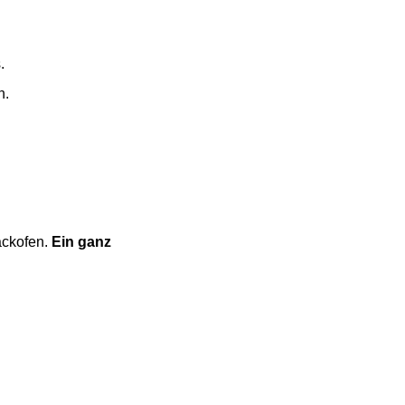
.
h.
ackofen.
Ein ganz