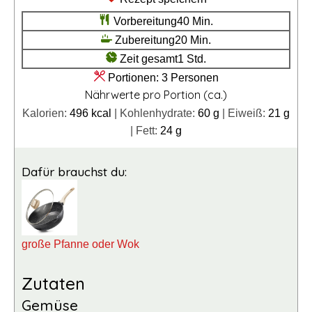
Minuten
Vorbereitung
40
Min.
Minuten
Zubereitung
20
Min.
Stunde
Zeit gesamt
1
Std.
Portionen:
3
Personen
Nährwerte pro Portion (ca.)
Kalorien:
496
kcal
|
Kohlenhydrate:
60
g
|
Eiweiß:
21
g
|
Fett:
24
g
Dafür brauchst du:
große Pfanne oder Wok
Zutaten
Gemüse