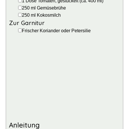
▢
1
Dose
Tomaten, gestückelt
(ca.
400
ml)
▢
250
ml
Gemüsebrühe
▢
250
ml
Kokosmilch
Zur Garnitur
▢
Frischer Koriander
oder Petersilie
Anleitung