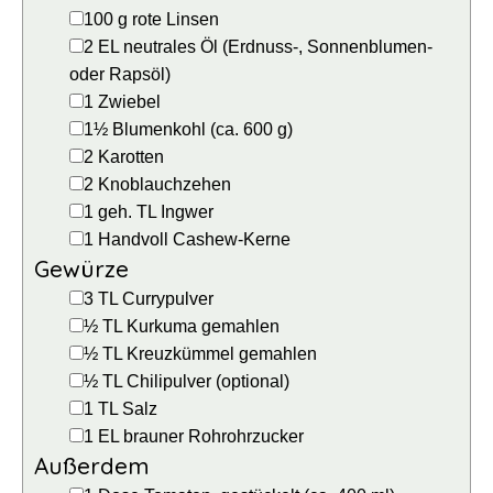
▢
100
g
rote Linsen
▢
2
EL
neutrales Öl
(Erdnuss-, Sonnenblumen-
oder Rapsöl)
▢
1
Zwiebel
▢
1½
Blumenkohl
(ca.
600
g)
▢
2
Karotten
▢
2
Knoblauchzehen
▢
1
geh. TL
Ingwer
▢
1
Handvoll
Cashew-Kerne
Gewürze
▢
3
TL
Currypulver
▢
½
TL
Kurkuma
gemahlen
▢
½
TL
Kreuzkümmel
gemahlen
▢
½
TL
Chilipulver
(optional)
▢
1
TL
Salz
▢
1
EL
brauner Rohrohrzucker
Außerdem