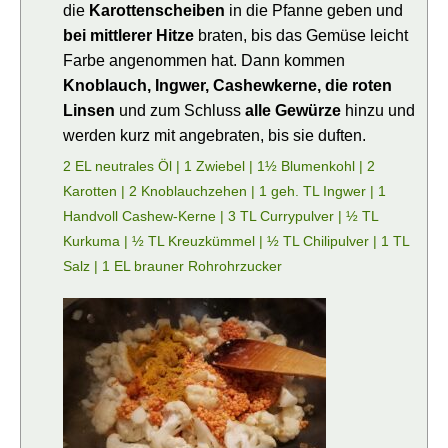
die
Karottenscheiben
in die Pfanne geben und
bei mittlerer Hitze
braten, bis das Gemüse leicht
Farbe angenommen hat. Dann kommen
Knoblauch, Ingwer, Cashewkerne, die roten
Linsen
und zum Schluss
alle Gewürze
hinzu und
werden kurz mit angebraten, bis sie duften.
2 EL neutrales Öl |
1 Zwiebel |
1½ Blumenkohl |
2
Karotten |
2 Knoblauchzehen |
1 geh. TL Ingwer |
1
Handvoll Cashew-Kerne |
3 TL Currypulver |
½ TL
Kurkuma |
½ TL Kreuzkümmel |
½ TL Chilipulver |
1 TL
Salz |
1 EL brauner Rohrohrzucker