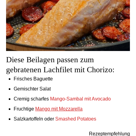
Diese Beilagen passen zum
gebratenen Lachfilet mit Chorizo:
Frisches Baguette
Gemischter Salat
Cremig scharfes
Mango-Sambal mit Avocado
Fruchtige
Mango mit Mozzarella
Salzkartoffeln oder
Smashed Potatoes
Rezeptempfehlung