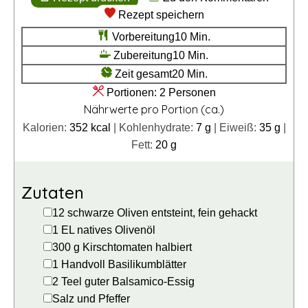
Rezept speichern
Minuten
Vorbereitung
10
Min.
Minuten
Zubereitung
10
Min.
Minuten
Zeit gesamt
20
Min.
Portionen:
2
Personen
Nährwerte pro Portion (ca.)
Kalorien:
352
kcal
|
Kohlenhydrate:
7
g
|
Eiweiß:
35
g
|
Fett:
20
g
Zutaten
▢
12
schwarze Oliven
entsteint, fein gehackt
▢
1
EL
natives Olivenöl
▢
300
g
Kirschtomaten
halbiert
▢
1
Handvoll
Basilikumblätter
▢
2
Teel
guter Balsamico-Essig
▢
Salz und Pfeffer