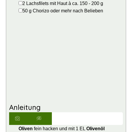
▢
2
Lachsfilets mit Haut
à ca. 150 - 200 g
▢
50
g
Chorizo
oder mehr nach Belieben
Anleitung
Oliven
fein hacken und mit 1 EL
Olivenöl