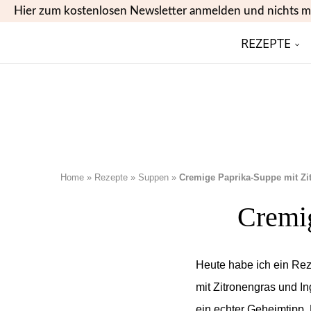
Hier zum kostenlosen Newsletter anmelden und nichts m
REZEPTE
Home
»
Rezepte
»
Suppen
»
Cremige Paprika-Suppe mit Zi
Cremig
Heute habe ich ein Rez
mit Zitronengras und In
ein echter Geheimtipp.