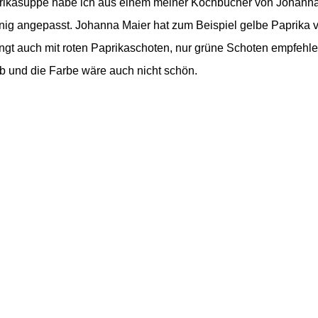
prikasuppe habe ich aus einem meiner Kochbücher von Johann
enig angepasst. Johanna Maier hat zum Beispiel gelbe Paprika 
gt auch mit roten Paprikaschoten, nur grüne Schoten empfehle i
rb und die Farbe wäre auch nicht schön.