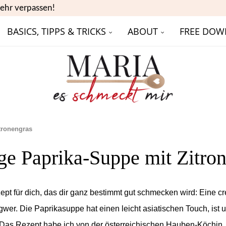
ehr verpassen!
BASICS, TIPPS & TRICKS
ABOUT
FREE DOW
tronengras
e Paprika-Suppe mit Zitro
ept für dich, das dir ganz bestimmt gut schmecken wird: Eine 
gwer. Die Paprikasuppe hat einen leicht asiatischen Touch, ist 
 Das Rezept habe ich von der österreichischen Hauben-Köchin