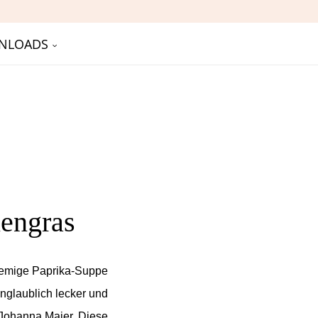
NLOADS
nengras
cremige Paprika-Suppe
unglaublich lecker und
 Johanna Maier. Diese