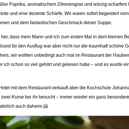
ßer Paprika, aromatischem Zitronengras und würzig-scharfem I
Note und eine dezente Schärfe. Wir waren sofort begeistert vom
omen und dem fantastischen Geschmack dieser Suppe.
e her, dass mein Mann und ich zum ersten Mal in dem kleinen Be
Grund für den Ausflug war aber nicht nur die traumhaft schöne
hers, wir wollten unbedingt auch mal im Restaurant der Haub
r ich schon so viel gehört und gelesen habe – und es wurde ei
otel mit dem Restaurant verkauft aber die Kochschule Johanna
n zwei Kurse bei ihr besucht – immer wieder ein ganz besondere
türlich auch daheim.🤗