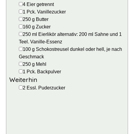
▢
4
Eier
getrennt
▢
1
Pck.
Vanillezucker
▢
250
g
Butter
▢
160
g
Zucker
▢
250
ml
Eierlikör
alternativ: 200 ml Sahne und 1
Teel. Vanille-Essenz
▢
100
g
Schokostreusel
dunkel oder hell, je nach
Geschmack
▢
250
g
Mehl
▢
1
Pck.
Backpulver
Weiterhin
▢
2
Essl.
Puderzucker