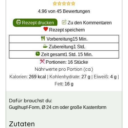
4.96
von
45
Bewertungen
Rezept drucken
Zu den Kommentaren
Rezept speichern
Minuten
Vorbereitung
15
Min.
Stunde
Zubereitung
1
Std.
Stunde
Minuten
Zeit gesamt
1
Std.
15
Min.
Portionen:
16
Stücke
Nährwerte pro Portion (ca.)
Kalorien:
269
kcal
|
Kohlenhydrate:
27
g
|
Eiweiß:
4
g
|
Fett:
16
g
Dafür brauchst du:
Guglhupf-Form, Ø 24 cm oder große Kastenform
Zutaten