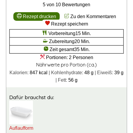
5
von
10
Bewertungen
Rezept drucken
Zu den Kommentaren
Rezept speichern
Minuten
Vorbereitung
15
Min.
Minuten
Zubereitung
20
Min.
Minuten
Zeit gesamt
35
Min.
Portionen:
2
Personen
Nährwerte pro Portion (ca.)
Kalorien:
847
kcal
|
Kohlenhydrate:
48
g
|
Eiweiß:
39
g
|
Fett:
56
g
Dafür brauchst du:
Auflaufform