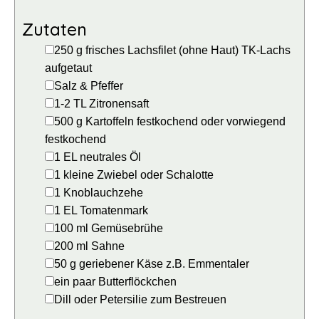
Zutaten
▢
250
g
frisches Lachsfilet (ohne Haut)
TK-Lachs
aufgetaut
▢
Salz & Pfeffer
▢
1-2
TL
Zitronensaft
▢
500
g
Kartoffeln
festkochend oder vorwiegend
festkochend
▢
1
EL
neutrales Öl
▢
1
kleine
Zwiebel
oder Schalotte
▢
1
Knoblauchzehe
▢
1
EL
Tomatenmark
▢
100
ml
Gemüsebrühe
▢
200
ml
Sahne
▢
50
g
geriebener Käse
z.B. Emmentaler
▢
ein
paar
Butterflöckchen
▢
Dill oder Petersilie
zum Bestreuen