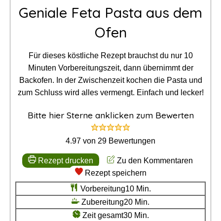
Geniale Feta Pasta aus dem
Ofen
Für dieses köstliche Rezept brauchst du nur 10
Minuten Vorbereitungszeit, dann übernimmt der
Backofen. In der Zwischenzeit kochen die Pasta und
zum Schluss wird alles vermengt. Einfach und lecker!
Bitte hier Sterne anklicken zum Bewerten
4.97
von
29
Bewertungen
Rezept drucken
Zu den Kommentaren
Rezept speichern
Minuten
Vorbereitung
10
Min.
Minuten
Zubereitung
20
Min.
Minuten
Zeit gesamt
30
Min.