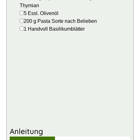
Thymian
▢
5
Essl.
Olivenöl
▢
200
g
Pasta
Sorte nach Belieben
▢
1
Handvoll
Basilikumblätter
Anleitung