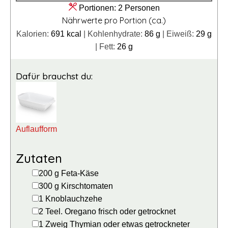
Portionen:
2
Personen
Nährwerte pro Portion (ca.)
Kalorien:
691
kcal
|
Kohlenhydrate:
86
g
|
Eiweiß:
29
g
|
Fett:
26
g
Dafür brauchst du:
Auflaufform
Zutaten
▢
200
g
Feta-Käse
▢
300
g
Kirschtomaten
▢
1
Knoblauchzehe
▢
2
Teel.
Oregano
frisch oder getrocknet
▢
1
Zweig
Thymian
oder etwas getrockneter