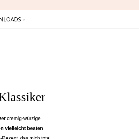
NLOADS
Klassiker
Der cremig-würzige
 vielleicht besten
-Rezept, das mich total