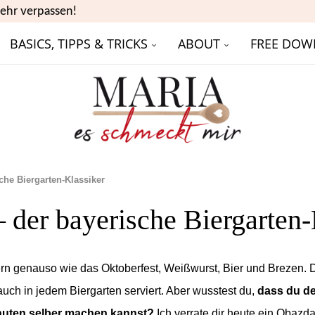
ehr verpassen!
BASICS, TIPPS & TRICKS
ABOUT
FREE DOW
che Biergarten-Klassiker
 der bayerische Biergarten-
n genauso wie das Oktoberfest, Weißwurst, Bier und Brezen. 
auch in jedem Biergarten serviert. Aber wusstest du,
dass du den
nuten selber machen kannst?
Ich verrate dir heute ein Obazda