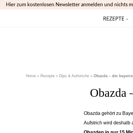
Hier zum kostenlosen Newsletter anmelden und nichts m
REZEPTE
Home
»
Rezepte
»
Dips & Aufstriche
»
Obazda – der bayeris
Obazda –
Obazda gehört zu Bayer
Aufstrich wird deshalb 
Obazden in nur 15 Mi