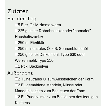
Zutaten
Für den Teig:
▢
5
Eier, Gr. M
zimmerwarm
▢
225
g
heller Rohrohrzucker
oder "normaler"
Haushaltszucker
▢
250
ml
Eierlikör
▢
250
ml
neutrales Öl
z.B. Sonnenblumenöl
▢
250
g
helles Dinkelmehl, Type 630
oder
Weizenmehl, Type 550
▢
1
Pck.
Backpulver
Außerdem:
▢
2
TL
neutrales Öl
zum Ausstreichen der Form
▢
2
EL
gemahlene Mandeln, Nüsse oder
Mandelblättchen
zum Bestreuen der Form
▢
2
EL
Puderzucker
zum Bestäuben des feertigen
Kuchens