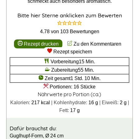
schmeckt auch besonders aromatisch.
Bitte hier Sterne anklicken zum Bewerten
4.78
von
103
Bewertungen
Rezept drucken
Zu den Kommentaren
Rezept speichern
Minuten
Vorbereitung
15
Min.
Minuten
Zubereitung
55
Min.
Stunde
Minuten
Zeit gesamt
1
Std.
10
Min.
Portionen:
16
Stücke
Nährwerte pro Portion (ca.)
Kalorien:
217
kcal
|
Kohlenhydrate:
16
g
|
Eiweiß:
2
g
|
Fett:
17
g
Dafür brauchst du:
Guglhupf-Form, Ø 24 cm