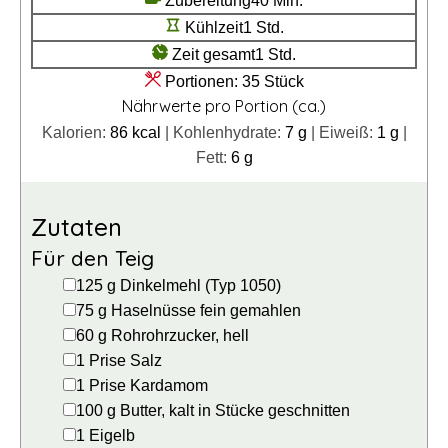
Zubereitung
40
Min.
Stunde
Kühlzeit
1
Std.
Stunde
Zeit gesamt
1
Std.
Portionen:
35
Stück
Nährwerte pro Portion (ca.)
Kalorien:
86
kcal
|
Kohlenhydrate:
7
g
|
Eiweiß:
1
g
|
Fett:
6
g
Zutaten
Für den Teig
▢
125
g
Dinkelmehl (Typ 1050)
▢
75
g
Haselnüsse
fein gemahlen
▢
60
g
Rohrohrzucker, hell
▢
1
Prise
Salz
▢
1
Prise
Kardamom
▢
100
g
Butter, kalt
in Stücke geschnitten
▢
1
Eigelb