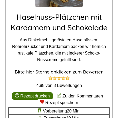
Haselnuss-Plätzchen mit
Kardamom und Schokolade
Aus Dinkelmehl, gerösteten Haselnüssen,
Rohrohrzucker und Kardamom backen wir herrlich
rustikale Plätzchen, die mit leckerer Schoko-
Nusscreme gefüllt sind.
Bitte hier Sterne anklicken zum Bewerten
4.88
von
8
Bewertungen
Rezept drucken
Zu den Kommentaren
Rezept speichern
Minuten
Vorbereitung
20
Min.
Minuten