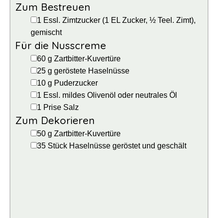
Zum Bestreuen
▢
1
Essl.
Zimtzucker
(1 EL Zucker, ½ Teel. Zimt),
gemischt
Für die Nusscreme
▢
60
g
Zartbitter-Kuvertüre
▢
25
g
geröstete Haselnüsse
▢
10
g
Puderzucker
▢
1
Essl.
mildes Olivenöl
oder neutrales Öl
▢
1
Prise
Salz
Zum Dekorieren
▢
50
g
Zartbitter-Kuvertüre
▢
35
Stück
Haselnüsse
geröstet und geschält