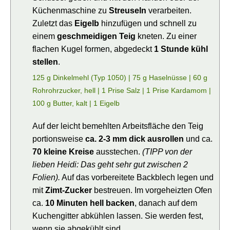
Küchenmaschine zu
Streuseln
verarbeiten.
Zuletzt das
Eigelb
hinzufügen und schnell zu
einem
geschmeidigen Teig
kneten. Zu einer
flachen Kugel formen, abgedeckt
1 Stunde kühl
stellen
.
125 g Dinkelmehl (Typ 1050) |
75 g Haselnüsse |
60 g
Rohrohrzucker, hell |
1 Prise Salz |
1 Prise Kardamom |
100 g Butter, kalt |
1 Eigelb
Auf der leicht bemehlten Arbeitsfläche den Teig
portionsweise
ca. 2-3 mm dick ausrollen
und ca.
70 kleine Kreise
ausstechen.
(TIPP von der
lieben Heidi: Das geht sehr gut zwischen 2
Folien).
Auf das vorbereitete Backblech legen und
mit
Zimt-Zucker
bestreuen. Im vorgeheizten Ofen
ca.
10 Minuten hell backen
, danach auf dem
Kuchengitter abkühlen lassen. Sie werden fest,
wenn sie abgekühlt sind.