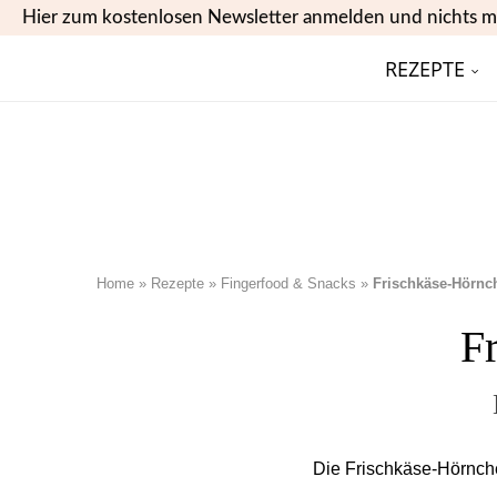
Hier zum kostenlosen Newsletter anmelden und nichts m
REZEPTE
Home
»
Rezepte
»
Fingerfood & Snacks
»
Frischkäse-Hörnc
F
Die Frischkäse-Hörnch