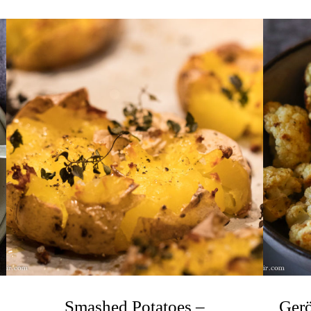
Smashed Potatoes –
Gerö