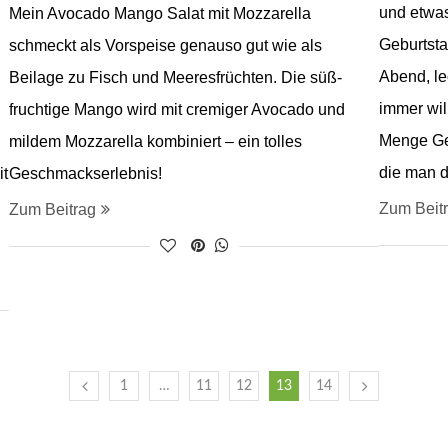
und etwas
Mein Avocado Mango Salat mit Mozzarella
Geburtsta
schmeckt als Vorspeise genauso gut wie als
Abend, le
Beilage zu Fisch und Meeresfrüchten. Die süß-
immer wil
fruchtige Mango wird mit cremiger Avocado und
Menge Gel
mildem Mozzarella kombiniert – ein tolles
die man d
it
Geschmackserlebnis!
Zum Beit
Zum Beitrag
1
…
11
12
13
14