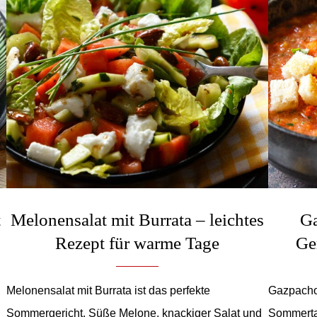
t
Melonensalat mit Burrata – leichtes
Ga
Rezept für warme Tage
Ge
Melonensalat mit Burrata ist das perfekte
Gazpacho 
Sommergericht. Süße Melone, knackiger Salat und
Sommertag