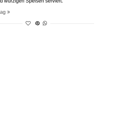
d würzigen Speisen serviert.
rag