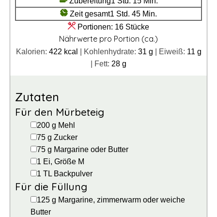
Stunde
Minuten
Zubereitung
1
Std.
15
Min.
Stunde
Minuten
Zeit gesamt
1
Std.
45
Min.
Portionen:
16
Stücke
Nährwerte pro Portion (ca.)
Kalorien:
422
kcal
|
Kohlenhydrate:
31
g
|
Eiweiß:
11
g
|
Fett:
28
g
Zutaten
Für den Mürbeteig
▢
200
g
Mehl
▢
75
g
Zucker
▢
75
g
Margarine
oder Butter
▢
1
Ei,
Größe M
▢
1
TL
Backpulver
Für die Füllung
▢
125
g
Margarine, zimmerwarm
oder weiche
Butter