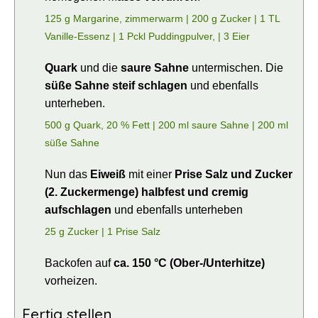
125 g Margarine, zimmerwarm |
200 g Zucker |
1 TL
Vanille-Essenz |
1 Pckl Puddingpulver, |
3 Eier
Quark
und die
saure Sahne
untermischen. Die
süße Sahne steif schlagen
und ebenfalls
unterheben.
500 g Quark, 20 % Fett |
200 ml saure Sahne |
200 ml
süße Sahne
Nun das
Eiweiß
mit einer
Prise Salz und Zucker
(2. Zuckermenge) halbfest und cremig
aufschlagen
und ebenfalls unterheben
25 g Zucker |
1 Prise Salz
Backofen auf
ca. 150 °C (Ober-/Unterhitze)
vorheizen.
Fertig stellen