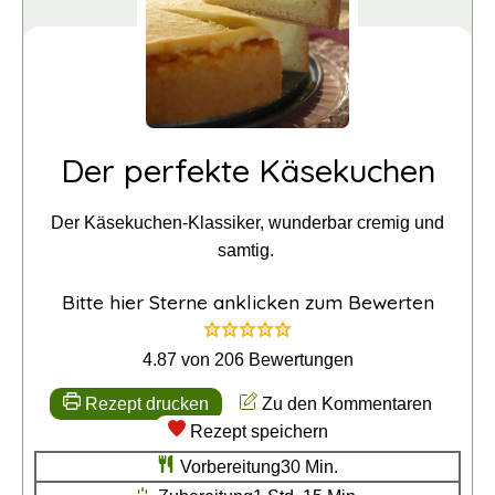
Der perfekte Käsekuchen
Der Käsekuchen-Klassiker, wunderbar cremig und
samtig.
Bitte hier Sterne anklicken zum Bewerten
4.87
von
206
Bewertungen
Rezept drucken
Zu den Kommentaren
Rezept speichern
Minuten
Vorbereitung
30
Min.