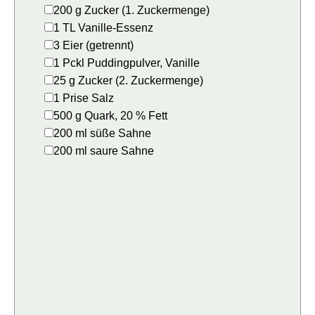
▢
200
g
Zucker
(1. Zuckermenge)
▢
1
TL
Vanille-Essenz
▢
3
Eier
(getrennt)
▢
1
Pckl
Puddingpulver,
Vanille
▢
25
g
Zucker
(2. Zuckermenge)
▢
1
Prise
Salz
▢
500
g
Quark, 20 % Fett
▢
200
ml
süße Sahne
▢
200
ml
saure Sahne