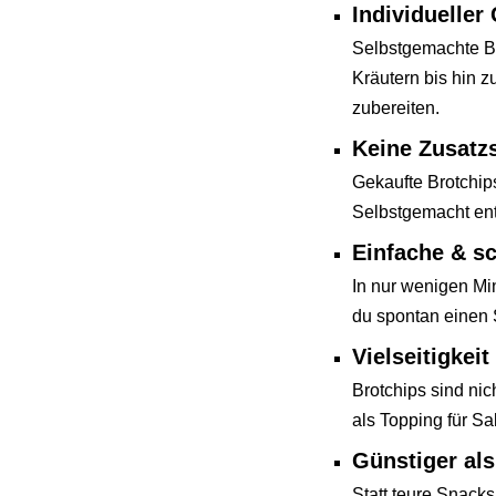
Individuelle
Selbstgemachte B
Kräutern bis hin z
zubereiten.
Keine Zusatzs
Gekaufte Brotchips
Selbstgemacht ent
Einfache & sc
In nur wenigen Min
du spontan einen 
Vielseitigkeit
Brotchips sind nic
als Topping für S
Günstiger als
Statt teure Snack