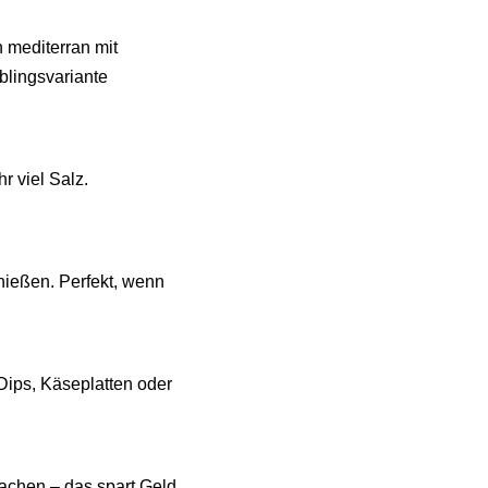
 mediterran mit
blingsvariante
r viel Salz.
nießen. Perfekt, wenn
 Dips, Käseplatten oder
machen – das spart Geld