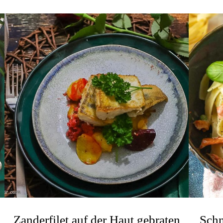
n
Zanderfilet auf der Haut gebraten
Schn