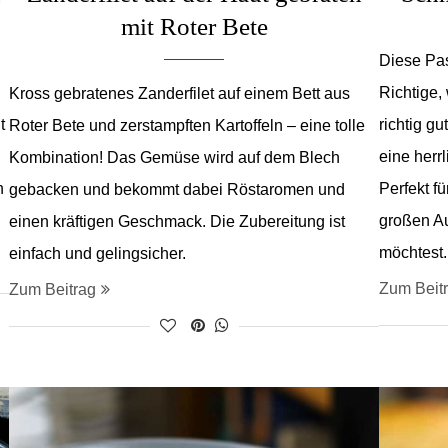
mit Roter Bete
Diese Pas
Richtige,
Kross gebratenes Zanderfilet auf einem Bett aus
t
richtig g
Roter Bete und zerstampften Kartoffeln – eine tolle
eine herr
Kombination! Das Gemüse wird auf dem Blech
n
Perfekt f
gebacken und bekommt dabei Röstaromen und
großen A
einen kräftigen Geschmack. Die Zubereitung ist
möchtest.
einfach und gelingsicher.
Zum Beit
Zum Beitrag